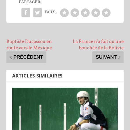
PARTAGER:
TAUX:
Baptiste Ducassou en
La France n’a fait qu’une
route vers le Mexique
bouchée de la Bolivie
PRÉCÉDENT
SUIVANT
ARTICLES SIMILAIRES