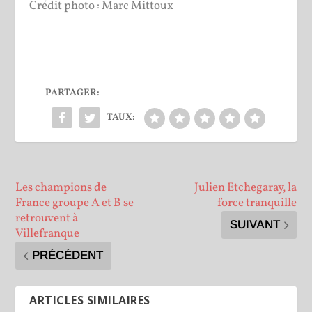
Crédit photo : Marc Mittoux
PARTAGER:
TAUX:
Les champions de
Julien Etchegaray, la
France groupe A et B se
force tranquille
retrouvent à
SUIVANT
Villefranque
PRÉCÉDENT
ARTICLES SIMILAIRES