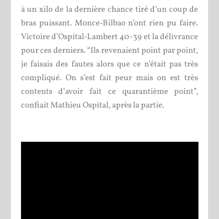
à un xilo de la dernière chance tiré d’un coup de
bras puissant. Monce-Bilbao n’ont rien pu faire.
Victoire d’Ospital-Lambert 40-39 et la délivrance
pour ces derniers. “Ils revenaient point par point,
je faisais des fautes alors que ce n’était pas très
compliqué. On s’est fait peur mais on est très
contents d’avoir fait ce quarantième point”,
confiait Mathieu Ospital, après la partie.